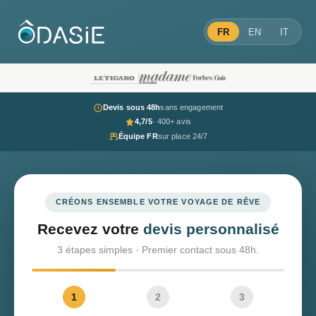
FR
EN
IT
Devis sous 48h
sans engagement
4,7/5
· 400+ avis
Équipe FR
sur place 24/7
CRÉONS ENSEMBLE VOTRE VOYAGE DE RÊVE
Recevez votre
devis personnalisé
3 étapes simples · Premier contact sous 48h.
1
2
3